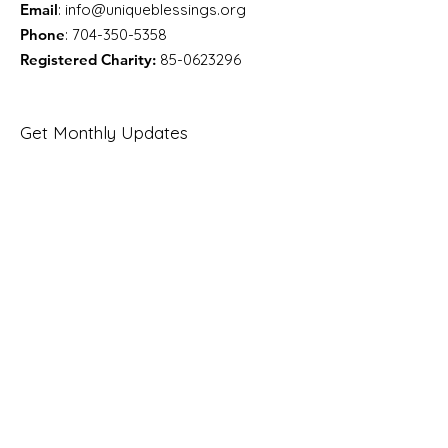
Email
:
info@uniqueblessings.org
Phone
:
704-350-5358
Registered Charity:
85-0623296
Get Monthly Updates
Enter your email here
Sign Up!
Quick Links
About
Support Us