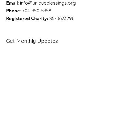
Email
:
info@uniqueblessings.org
Phone
:
704-350-5358
Registered Charity:
85-0623296
Get Monthly Updates
Enter your email here
Sign Up!
Quick Links
About
Support Us