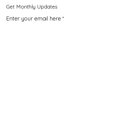
Get Monthly Updates
Enter your email here
Sign Up!
Quick Links
About
Support Us
News
Events