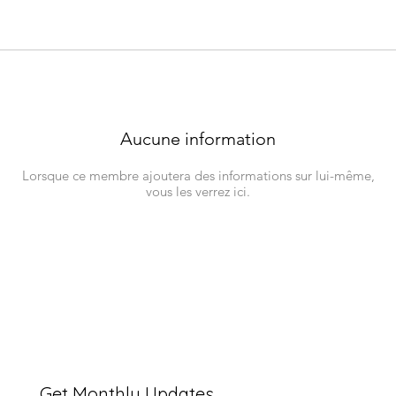
Aucune information
Lorsque ce membre ajoutera des informations sur lui-même,
vous les verrez ici.
Get Monthly Updates