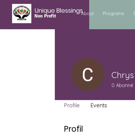
Unique Blessings
About
Programs
Non Profit
Chrys
0
Abonné
Profile
Events
Profil