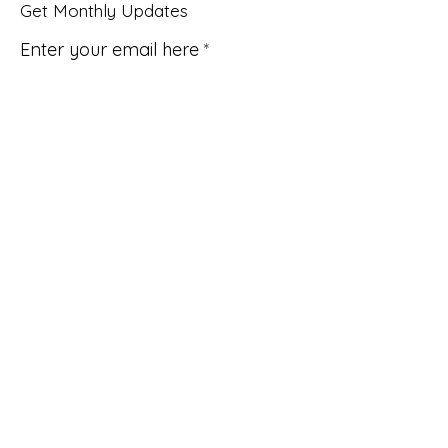
Get Monthly Updates
Enter your email here
Sign Up!
Quick Links
About
Support Us
News
Events
Purchase
A Book